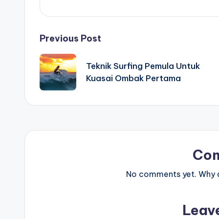
Post
Previous Post
navigation
Teknik Surfing Pemula Untuk
Kuasai Ombak Pertama
Co
No comments yet. Why do
Leav