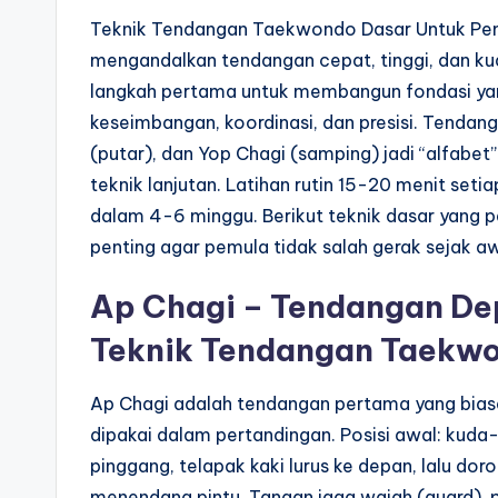
Teknik Tendangan Taekwondo Dasar Untuk Pemu
mengandalkan tendangan cepat, tinggi, dan ku
langkah pertama untuk membangun fondasi yan
keseimbangan, koordinasi, dan presisi. Tendang
(putar), dan Yop Chagi (samping) jadi “alfabet
teknik lanjutan. Latihan rutin 15-20 menit setia
dalam 4-6 minggu. Berikut teknik dasar yang pa
penting agar pemula tidak salah gerak sejak a
Ap Chagi – Tendangan Dep
Teknik Tendangan Taekwo
Ap Chagi adalah tendangan pertama yang biasan
dipakai dalam pertandingan. Posisi awal: kuda-k
pinggang, telapak kaki lurus ke depan, lalu dor
menendang pintu. Tangan jaga wajah (guard), p