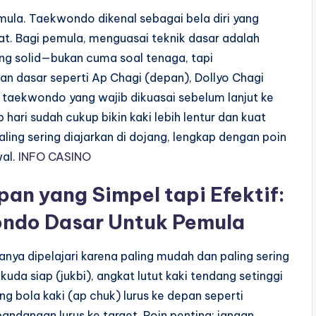
la. Taekwondo dikenal sebagai bela diri yang
at. Bagi pemula, menguasai teknik dasar adalah
g solid—bukan cuma soal tenaga, tapi
an dasar seperti Ap Chagi (depan), Dollyo Chagi
” taekwondo yang wajib dikuasai sebelum lanjut ke
p hari sudah cukup bikin kaki lebih lentur dan kuat
ling sering diajarkan di dojang, lengkap dengan poin
wal.
INFO CASINO
an yang Simpel tapi Efektif:
ndo Dasar Untuk Pemula
ya dipelajari karena paling mudah dan paling sering
uda siap (jukbi), angkat lutut kaki tendang setinggi
ong bola kaki (ap chuk) lurus ke depan seperti
andangan lurus ke target. Poin penting: jangan