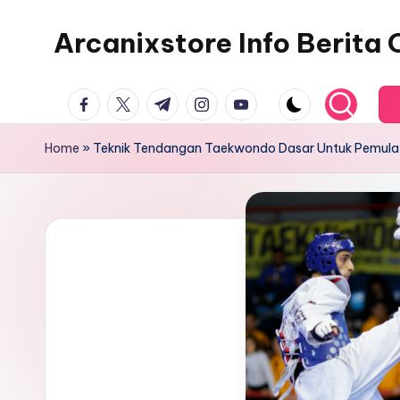
Arcanixstore Info Berita
Skip
to
content
facebook.com
twitter.com
t.me
instagram.com
youtube.com
Home
»
Teknik Tendangan Taekwondo Dasar Untuk Pemula