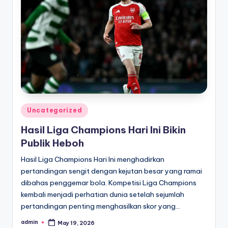
Posted
Uncategorized
in
Hasil Liga Champions Hari Ini Bikin
Publik Heboh
Hasil Liga Champions Hari Ini menghadirkan
pertandingan sengit dengan kejutan besar yang ramai
dibahas penggemar bola. Kompetisi Liga Champions
kembali menjadi perhatian dunia setelah sejumlah
pertandingan penting menghasilkan skor yang…
admin
May 19, 2026
Posted