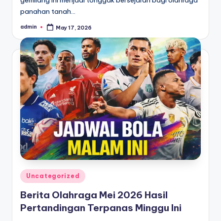
panahan tanah…
admin
May 17, 2026
Posted
by
Posted
Uncategorized
in
Berita Olahraga Mei 2026 Hasil
Pertandingan Terpanas Minggu Ini