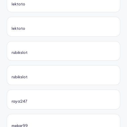
lektoto
lektoto
rubikslot
rubikslot
raya247
mekar99