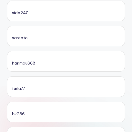
sido247
sastoto
harimau868
furla77
bk236