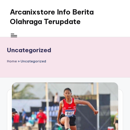
Arcanixstore Info Berita
Skip
to
Olahraga Terupdate
content
Uncategorized
Home
»
Uncategorized