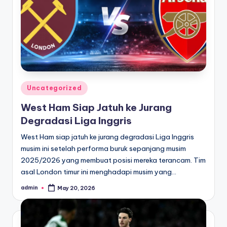
Posted
Uncategorized
in
West Ham Siap Jatuh ke Jurang
Degradasi Liga Inggris
West Ham siap jatuh ke jurang degradasi Liga Inggris
musim ini setelah performa buruk sepanjang musim
2025/2026 yang membuat posisi mereka terancam. Tim
asal London timur ini menghadapi musim yang…
admin
May 20, 2026
Posted
by