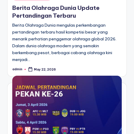
in
Berita Olahraga Dunia Update
Pertandingan Terbaru
Berita Olahraga Dunia mengulas perkembangan
pertandingan terbaru hasil kompetisi besar yang
menarik perhatian penggemar olahraga global 2026.
Dalam dunia olahraga modern yang semakin
berkembang pesat, berbagai cabang olahraga kini
menjadi…
admin
May 22, 2026
Posted
by