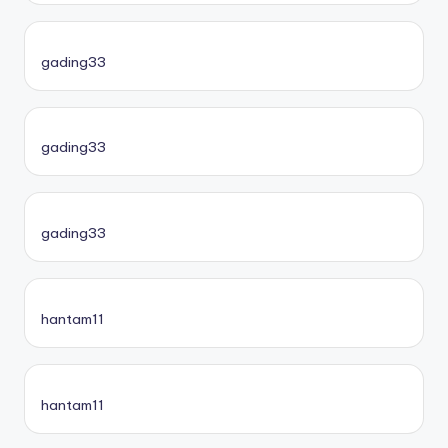
gading33
gading33
gading33
hantam11
hantam11