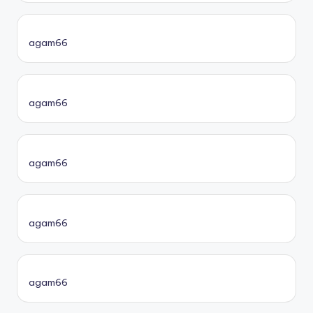
agam66
agam66
agam66
agam66
agam66