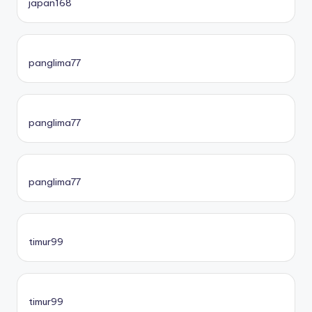
japan168
panglima77
panglima77
panglima77
timur99
timur99