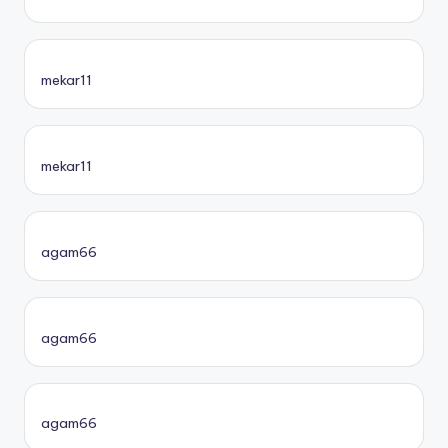
mekar11
mekar11
agam66
agam66
agam66