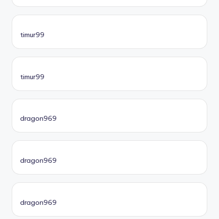
timur99
timur99
dragon969
dragon969
dragon969