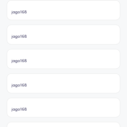
jago168
jago168
jago168
jago168
jago168