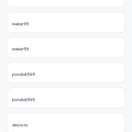
mekar99
mekar99
pondok969
pondok969
destoto