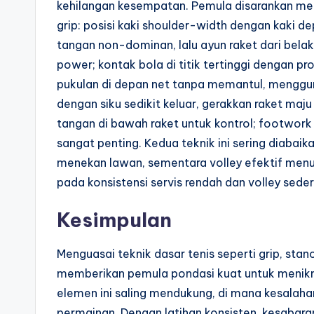
kehilangan kesempatan. Pemula disarankan me
grip: posisi kaki shoulder-width dengan kaki de
tangan non-dominan, lalu ayun raket dari bela
power; kontak bola di titik tertinggi dengan pro
pukulan di depan net tanpa memantul, menggun
dengan siku sedikit keluar, gerakkan raket maj
tangan di bawah raket untuk kontrol; footwork
sangat penting. Kedua teknik ini sering diabaik
menekan lawan, sementara volley efektif menu
pada konsistensi servis rendah dan volley s
Kesimpulan
Menguasai teknik dasar tenis seperti grip, stan
memberikan pemula pondasi kuat untuk menikma
elemen ini saling mendukung, di mana kesalaha
permainan. Dengan latihan konsisten, kesabaran