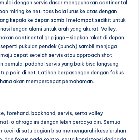
mulai dengan servis dasar menggunakan continental
pan miring ke net, toss bola lurus ke atas dengan
kang kepala ke depan sambil melompat sedikit untuk
nasi lengan alami untuk arah yang akurat. Volley,
akan continental grip juga—siapkan raket di depan
u seperti pukulan pendek (punch) sambil menjaga
 maju cepat setelah servis atau approach shot
an pemula, padahal servis yang baik bisa langsung
tup poin di net. Latihan berpasangan dengan fokus
ederhana akan mempercepat pemahaman.
ce, forehand, backhand, servis, serta volley
ti olahraga ini dengan lebih percaya diri. Semua
n kecil di satu bagian bisa memengaruhi keseluruhan
, dan fokus pada kontrol serta konsistensi daripada