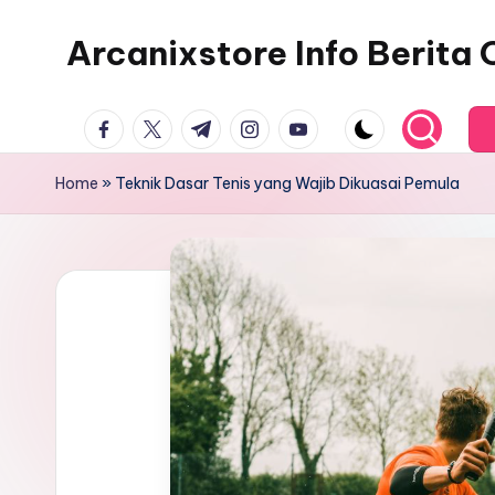
Arcanixstore Info Berita
Skip
to
content
facebook.com
twitter.com
t.me
instagram.com
youtube.com
Home
»
Teknik Dasar Tenis yang Wajib Dikuasai Pemula