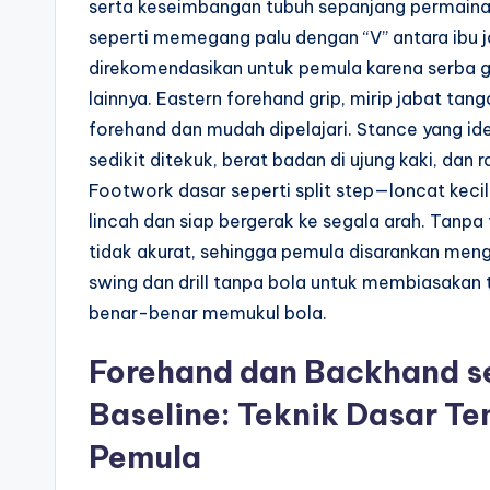
serta keseimbangan tubuh sepanjang permaina
seperti memegang palu dengan “V” antara ibu jar
direkomendasikan untuk pemula karena serba gu
lainnya. Eastern forehand grip, mirip jabat ta
forehand dan mudah dipelajari. Stance yang ide
sedikit ditekuk, berat badan di ujung kaki, dan 
Footwork dasar seperti split step—loncat ke
lincah dan siap bergerak ke segala arah. Tanpa 
tidak akurat, sehingga pemula disarankan me
swing dan drill tanpa bola untuk membiasakan 
benar-benar memukul bola.
Forehand dan Backhand s
Baseline: Teknik Dasar Te
Pemula