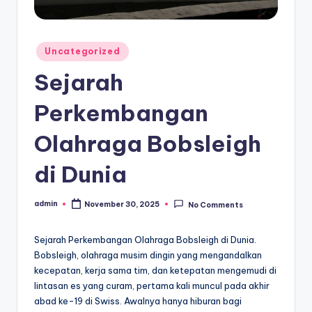
Posted
Uncategorized
in
Sejarah
Perkembangan
Olahraga Bobsleigh
di Dunia
admin
November 30, 2025
No Comments
Posted
by
Sejarah Perkembangan Olahraga Bobsleigh di Dunia.
Bobsleigh, olahraga musim dingin yang mengandalkan
kecepatan, kerja sama tim, dan ketepatan mengemudi di
lintasan es yang curam, pertama kali muncul pada akhir
abad ke-19 di Swiss. Awalnya hanya hiburan bagi