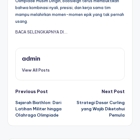
Olimpiade Musim Dingin, bobsleigh terus membuktikan
bahwa kombinasi nyali, presisi, dan kerja sama tim
mampu melahirkan momen-momen epik yang tak pernah
usang.
BACA SELENGKAPNYA DI….
admin
View All Posts
Post
Previous Post
Next Post
Sejarah Biathlon: Dari
Strategi Dasar Curling
navigation
Latihan Militer hingga
yang Wajib Diketahui
Olahraga Olimpiade
Pemula