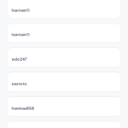
hantam11
hantam11
sido247
sastoto
harimau868