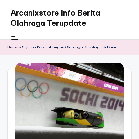
Arcanixstore Info Berita
Skip
to
Olahraga Terupdate
content
Home
»
Sejarah Perkembangan Olahraga Bobsleigh di Dunia