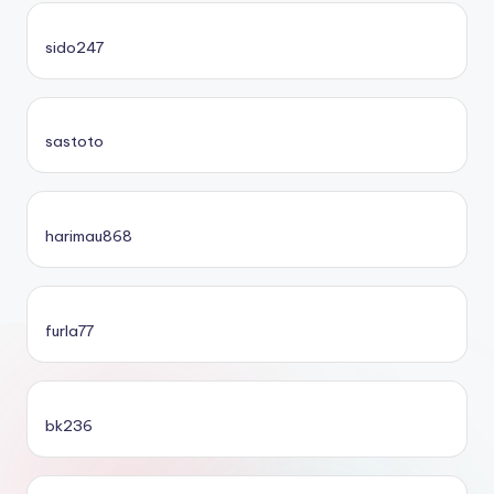
sido247
sastoto
harimau868
furla77
bk236