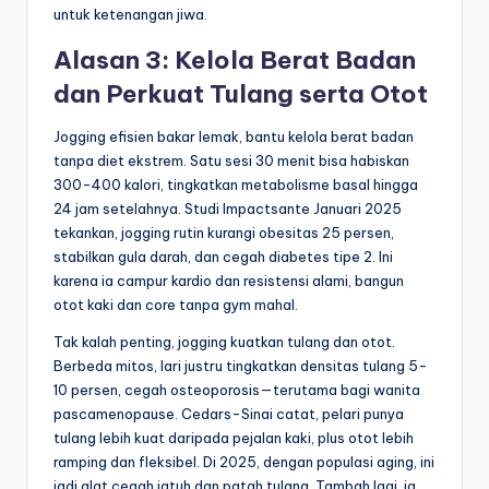
untuk ketenangan jiwa.
Alasan 3: Kelola Berat Badan
dan Perkuat Tulang serta Otot
Jogging efisien bakar lemak, bantu kelola berat badan
tanpa diet ekstrem. Satu sesi 30 menit bisa habiskan
300-400 kalori, tingkatkan metabolisme basal hingga
24 jam setelahnya. Studi Impactsante Januari 2025
tekankan, jogging rutin kurangi obesitas 25 persen,
stabilkan gula darah, dan cegah diabetes tipe 2. Ini
karena ia campur kardio dan resistensi alami, bangun
otot kaki dan core tanpa gym mahal.
Tak kalah penting, jogging kuatkan tulang dan otot.
Berbeda mitos, lari justru tingkatkan densitas tulang 5-
10 persen, cegah osteoporosis—terutama bagi wanita
pascamenopause. Cedars-Sinai catat, pelari punya
tulang lebih kuat daripada pejalan kaki, plus otot lebih
ramping dan fleksibel. Di 2025, dengan populasi aging, ini
jadi alat cegah jatuh dan patah tulang. Tambah lagi, ia