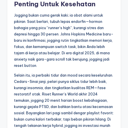
Penting Untuk Kesehatan
Jogging bukan cuma gerak kaki; ia obat alami untuk
pikiran. Saat berlari, tubuh lepas endorfin—hormon
bahagia yang picu “runner’s high”, kurangi stres dan
depresi hingga 30 persen. Johns Hopkins Medicine baru-
baru ini konfirmasi, jogging rutin tingkatkan memori kerja,
fokus, dan kemampuan switch task, bikin Anda lebih
tajam di kerja atau belajar. Di era digital 2025, di mana
anxiety naik gara-gara scroll tak berujung, jogging jadi
reset button.
Selain itu, ia perbaiki tidur dan mood secara keseluruhan.
Cedars-Sinai janji, pelari punya siklus tidur lebih baik,
kurangi insomnia, dan tingkatkan kualitas REM—fase
restoratif otak. Riset Runner’s World akhir 2024
temukan, jogging 20 menit harian boost kebahagiaan,
kurangi gejala PTSD, dan bahkan bantu atasi kecemasan
sosial. Bayangkan lari pagi sambil dengar playlist favorit:
bukan cuma kalori terbakar, tapi beban pikiran hilang. Di
tengah tekanan kerja hybrid, jogging ini investasi murah