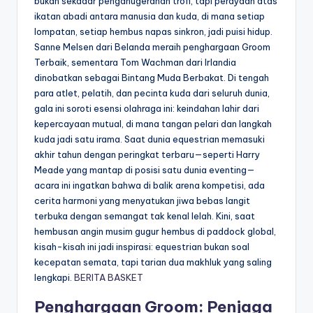
bukan sekadar penganugerahan trofi, tapi perayaan atas
ikatan abadi antara manusia dan kuda, di mana setiap
lompatan, setiap hembus napas sinkron, jadi puisi hidup.
Sanne Melsen dari Belanda meraih penghargaan Groom
Terbaik, sementara Tom Wachman dari Irlandia
dinobatkan sebagai Bintang Muda Berbakat. Di tengah
para atlet, pelatih, dan pecinta kuda dari seluruh dunia,
gala ini soroti esensi olahraga ini: keindahan lahir dari
kepercayaan mutual, di mana tangan pelari dan langkah
kuda jadi satu irama. Saat dunia equestrian memasuki
akhir tahun dengan peringkat terbaru—seperti Harry
Meade yang mantap di posisi satu dunia eventing—
acara ini ingatkan bahwa di balik arena kompetisi, ada
cerita harmoni yang menyatukan jiwa bebas langit
terbuka dengan semangat tak kenal lelah. Kini, saat
hembusan angin musim gugur hembus di paddock global,
kisah-kisah ini jadi inspirasi: equestrian bukan soal
kecepatan semata, tapi tarian dua makhluk yang saling
lengkapi.
BERITA BASKET
Penghargaan Groom: Penjaga