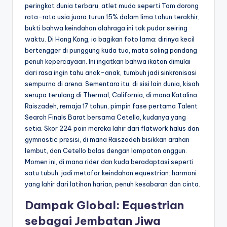
peringkat dunia terbaru, atlet muda seperti Tom dorong
rata-rata usia juara turun 15% dalam lima tahun terakhir,
bukti bahwa keindahan olahraga ini tak pudar seiring
waktu. Di Hong Kong, ia bagikan foto lama: dirinya kecil
bertengger di punggung kuda tua, mata saling pandang
penuh kepercayaan. Ini ingatkan bahwa ikatan dimulai
dari rasa ingin tahu anak-anak, tumbuh jadi sinkronisasi
sempurna di arena. Sementara itu, di sisi lain dunia, kisah
serupa terulang di Thermal, California, di mana Katalina
Raiszadeh, remaja 17 tahun, pimpin fase pertama Talent
Search Finals Barat bersama Cetello, kudanya yang
setia. Skor 224 poin mereka lahir dari flatwork halus dan
gymnastic presisi, di mana Raiszadeh bisikkan arahan
lembut, dan Cetello balas dengan lompatan anggun.
Momen ini, di mana rider dan kuda beradaptasi seperti
satu tubuh, jadi metafor keindahan equestrian: harmoni
yang lahir dari latihan harian, penuh kesabaran dan cinta.
Dampak Global: Equestrian
sebagai Jembatan Jiwa