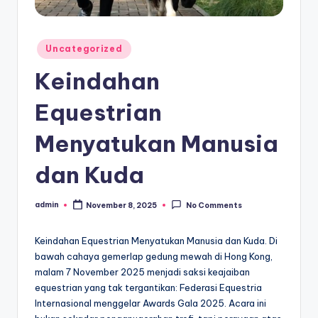
Posted
Uncategorized
in
Keindahan
Equestrian
Menyatukan Manusia
dan Kuda
admin
November 8, 2025
No Comments
Posted
by
Keindahan Equestrian Menyatukan Manusia dan Kuda. Di
bawah cahaya gemerlap gedung mewah di Hong Kong,
malam 7 November 2025 menjadi saksi keajaiban
equestrian yang tak tergantikan: Federasi Equestria
Internasional menggelar Awards Gala 2025. Acara ini