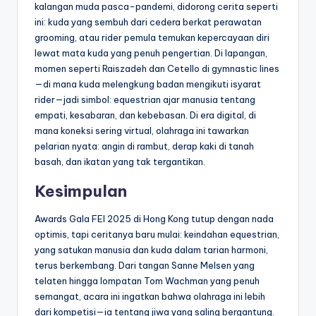
kalangan muda pasca-pandemi, didorong cerita seperti
ini: kuda yang sembuh dari cedera berkat perawatan
grooming, atau rider pemula temukan kepercayaan diri
lewat mata kuda yang penuh pengertian. Di lapangan,
momen seperti Raiszadeh dan Cetello di gymnastic lines
—di mana kuda melengkung badan mengikuti isyarat
rider—jadi simbol: equestrian ajar manusia tentang
empati, kesabaran, dan kebebasan. Di era digital, di
mana koneksi sering virtual, olahraga ini tawarkan
pelarian nyata: angin di rambut, derap kaki di tanah
basah, dan ikatan yang tak tergantikan.
Kesimpulan
Awards Gala FEI 2025 di Hong Kong tutup dengan nada
optimis, tapi ceritanya baru mulai: keindahan equestrian,
yang satukan manusia dan kuda dalam tarian harmoni,
terus berkembang. Dari tangan Sanne Melsen yang
telaten hingga lompatan Tom Wachman yang penuh
semangat, acara ini ingatkan bahwa olahraga ini lebih
dari kompetisi—ia tentang jiwa yang saling bergantung.