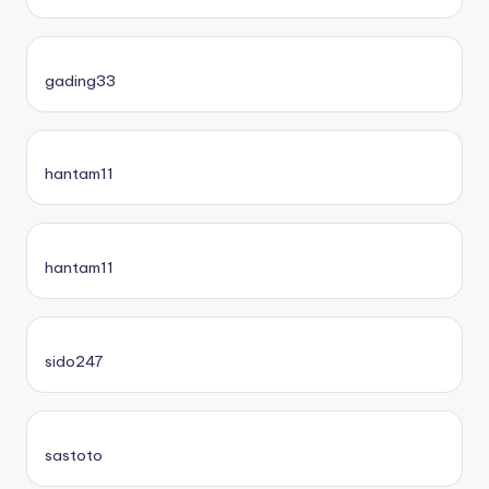
gading33
hantam11
hantam11
sido247
sastoto