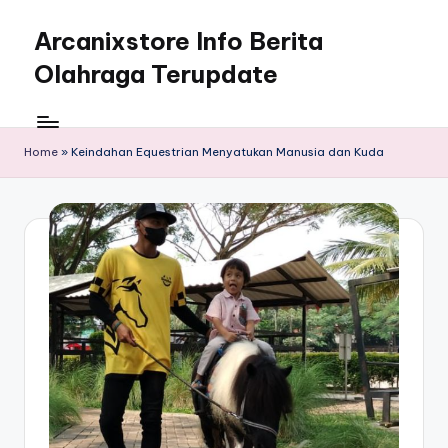
Arcanixstore Info Berita
Skip
to
Olahraga Terupdate
content
Home
»
Keindahan Equestrian Menyatukan Manusia dan Kuda