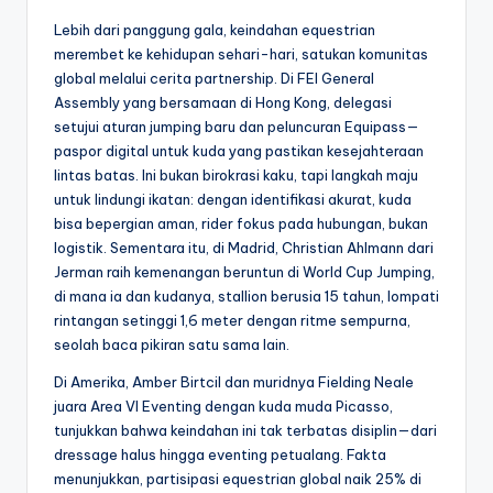
Lebih dari panggung gala, keindahan equestrian
merembet ke kehidupan sehari-hari, satukan komunitas
global melalui cerita partnership. Di FEI General
Assembly yang bersamaan di Hong Kong, delegasi
setujui aturan jumping baru dan peluncuran Equipass—
paspor digital untuk kuda yang pastikan kesejahteraan
lintas batas. Ini bukan birokrasi kaku, tapi langkah maju
untuk lindungi ikatan: dengan identifikasi akurat, kuda
bisa bepergian aman, rider fokus pada hubungan, bukan
logistik. Sementara itu, di Madrid, Christian Ahlmann dari
Jerman raih kemenangan beruntun di World Cup Jumping,
di mana ia dan kudanya, stallion berusia 15 tahun, lompati
rintangan setinggi 1,6 meter dengan ritme sempurna,
seolah baca pikiran satu sama lain.
Di Amerika, Amber Birtcil dan muridnya Fielding Neale
juara Area VI Eventing dengan kuda muda Picasso,
tunjukkan bahwa keindahan ini tak terbatas disiplin—dari
dressage halus hingga eventing petualang. Fakta
menunjukkan, partisipasi equestrian global naik 25% di