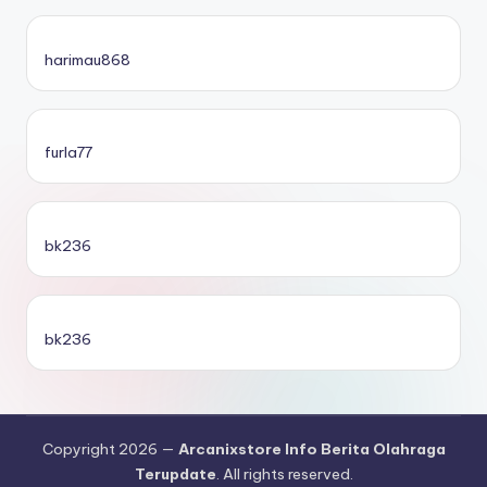
harimau868
furla77
bk236
bk236
Copyright 2026 —
Arcanixstore Info Berita Olahraga
Terupdate
. All rights reserved.