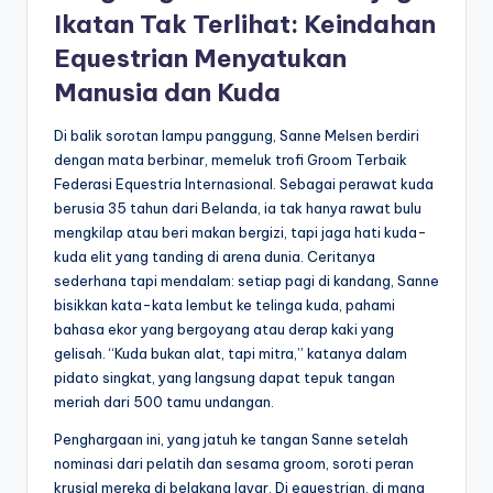
Ikatan Tak Terlihat: Keindahan
Equestrian Menyatukan
Manusia dan Kuda
Di balik sorotan lampu panggung, Sanne Melsen berdiri
dengan mata berbinar, memeluk trofi Groom Terbaik
Federasi Equestria Internasional. Sebagai perawat kuda
berusia 35 tahun dari Belanda, ia tak hanya rawat bulu
mengkilap atau beri makan bergizi, tapi jaga hati kuda-
kuda elit yang tanding di arena dunia. Ceritanya
sederhana tapi mendalam: setiap pagi di kandang, Sanne
bisikkan kata-kata lembut ke telinga kuda, pahami
bahasa ekor yang bergoyang atau derap kaki yang
gelisah. “Kuda bukan alat, tapi mitra,” katanya dalam
pidato singkat, yang langsung dapat tepuk tangan
meriah dari 500 tamu undangan.
Penghargaan ini, yang jatuh ke tangan Sanne setelah
nominasi dari pelatih dan sesama groom, soroti peran
krusial mereka di belakang layar. Di equestrian, di mana