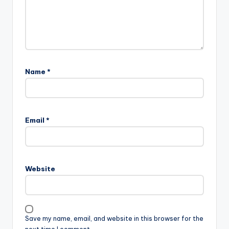
Name
*
Email
*
Website
Save my name, email, and website in this browser for the