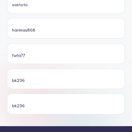
sastoto
harimau868
furla77
bk236
bk236