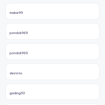
mekar99
pondok969
pondok969
destoto
gading33