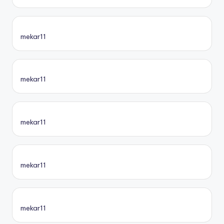
mekar11
mekar11
mekar11
mekar11
mekar11