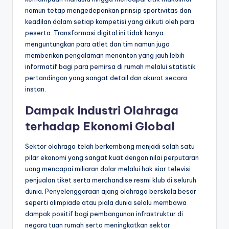
namun tetap mengedepankan prinsip sportivitas dan
keadilan dalam setiap kompetisi yang diikuti oleh para
peserta. Transformasi digital ini tidak hanya
menguntungkan para atlet dan tim namun juga
memberikan pengalaman menonton yang jauh lebih
informatif bagi para pemirsa di rumah melalui statistik
pertandingan yang sangat detail dan akurat secara
instan.
Dampak Industri Olahraga
terhadap Ekonomi Global
Sektor olahraga telah berkembang menjadi salah satu
pilar ekonomi yang sangat kuat dengan nilai perputaran
uang mencapai miliaran dolar melalui hak siar televisi
penjualan tiket serta merchandise resmi klub di seluruh
dunia. Penyelenggaraan ajang olahraga berskala besar
seperti olimpiade atau piala dunia selalu membawa
dampak positif bagi pembangunan infrastruktur di
negara tuan rumah serta meningkatkan sektor