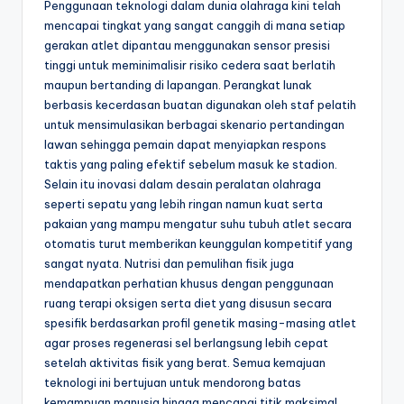
Penggunaan teknologi dalam dunia olahraga kini telah
mencapai tingkat yang sangat canggih di mana setiap
gerakan atlet dipantau menggunakan sensor presisi
tinggi untuk meminimalisir risiko cedera saat berlatih
maupun bertanding di lapangan. Perangkat lunak
berbasis kecerdasan buatan digunakan oleh staf pelatih
untuk mensimulasikan berbagai skenario pertandingan
lawan sehingga pemain dapat menyiapkan respons
taktis yang paling efektif sebelum masuk ke stadion.
Selain itu inovasi dalam desain peralatan olahraga
seperti sepatu yang lebih ringan namun kuat serta
pakaian yang mampu mengatur suhu tubuh atlet secara
otomatis turut memberikan keunggulan kompetitif yang
sangat nyata. Nutrisi dan pemulihan fisik juga
mendapatkan perhatian khusus dengan penggunaan
ruang terapi oksigen serta diet yang disusun secara
spesifik berdasarkan profil genetik masing-masing atlet
agar proses regenerasi sel berlangsung lebih cepat
setelah aktivitas fisik yang berat. Semua kemajuan
teknologi ini bertujuan untuk mendorong batas
kemampuan manusia hingga mencapai titik maksimal