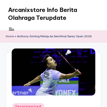
Arcanixstore Info Berita
Skip
to
Olahraga Terupdate
content
Home
»
Anthony Ginting Melaju ke Semifinal Swiss Open 2026
Posted
Uncategorized