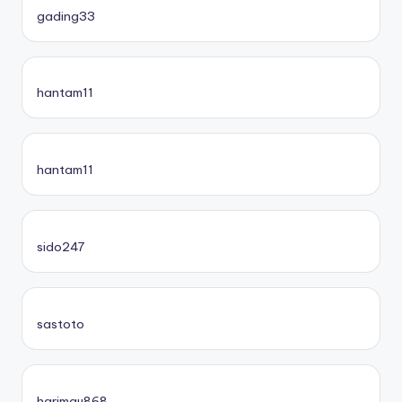
gading33
hantam11
hantam11
sido247
sastoto
harimau868