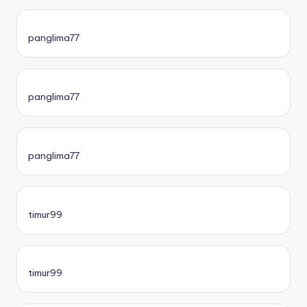
panglima77
panglima77
panglima77
timur99
timur99