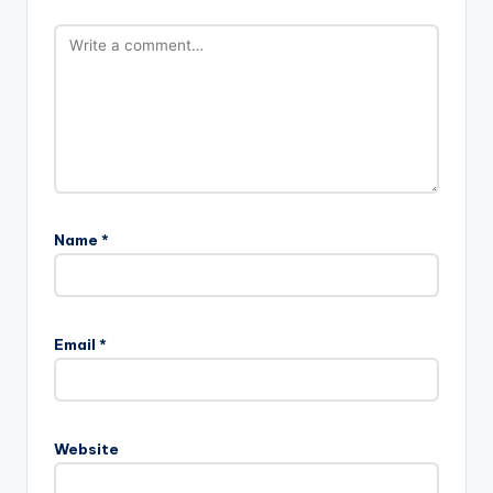
Name
*
Email
*
Website