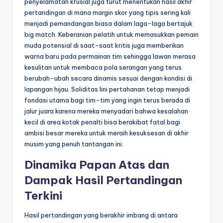
penyelamatan krusial juga turut menentukan hasil akhir
pertandingan di mana margin skor yang tipis sering kali
menjadi pemandangan biasa dalam laga-laga bertajuk
big match. Keberanian pelatih untuk memasukkan pemain
muda potensial di saat-saat kritis juga memberikan
warna baru pada permainan tim sehingga lawan merasa
kesulitan untuk membaca pola serangan yang terus
berubah-ubah secara dinamis sesuai dengan kondisi di
lapangan hijau. Soliditas lini pertahanan tetap menjadi
fondasi utama bagi tim-tim yang ingin terus berada di
jalur juara karena mereka menyadari bahwa kesalahan
kecil di area kotak penalti bisa berakibat fatal bagi
ambisi besar mereka untuk meraih kesuksesan di akhir
musim yang penuh tantangan ini.
Dinamika Papan Atas dan
Dampak Hasil Pertandingan
Terkini
Hasil pertandingan yang berakhir imbang di antara