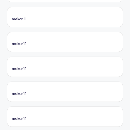
mekar11
mekar11
mekar11
mekar11
mekar11