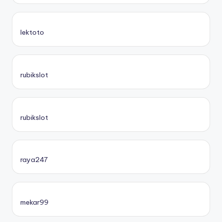
lektoto
rubikslot
rubikslot
raya247
mekar99