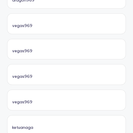
vegas969
vegas969
vegas969
vegas969
ketuanaga