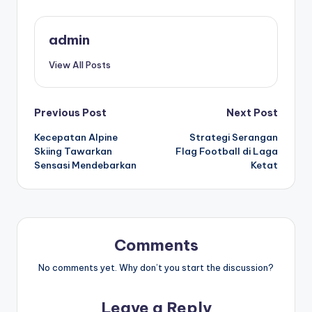
admin
View All Posts
Post
Previous Post
Next Post
Kecepatan Alpine
Strategi Serangan
navigation
Skiing Tawarkan
Flag Football di Laga
Sensasi Mendebarkan
Ketat
Comments
No comments yet. Why don’t you start the discussion?
Leave a Reply