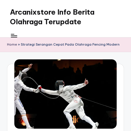
Arcanixstore Info Berita
Skip
to
Olahraga Terupdate
content
Home
»
Strategi Serangan Cepat Pada Olahraga Fencing Modern