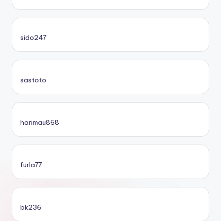
sido247
sastoto
harimau868
furla77
bk236