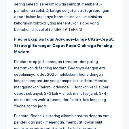
sering selesai sebelum lawan sempat membentuk
pertahanan solid. Di ketiga senjata, strategi serangan
cepat bukan lagi gaya bermain individu, melainkan
keharusan taktikal yang menentukan siapa yang
bertahan di level elite.
BERITA TERKINI
Fleche Eksplosif dan Advance-Lunge Ultra-Cepat:
Strategi Serangan Cepat Pada Olahraga Fencing
Modern
Fleche tetap jadi serangan tercepat dan paling
mematikan di fencing modern. Bedanya dengan era
sebelumnya: atlet 2025 melakukan fleche dengan
langkah preparation yang hampir tak terlihat. Mereka
menggunakan “micro-advance” – langkah kecil super
cepat sebanyak 2-3 kali – untuk menutup jarak 3-4
meter dalam waktu kurang dari 1 detik, lalu langsung
fleche tanpa jeda.
Di sabre, fleche kini sering dikombinasikan dengan cut
pendek dari jarak menengah, membuat lawan sulit
melakukan parry tepat waktu. Di foil dan epee,