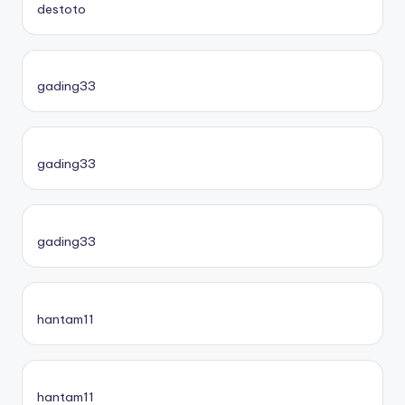
destoto
gading33
gading33
gading33
hantam11
hantam11