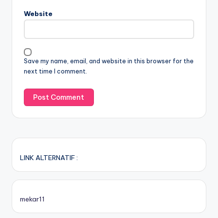
Website
Save my name, email, and website in this browser for the
next time I comment.
LINK ALTERNATIF :
mekar11