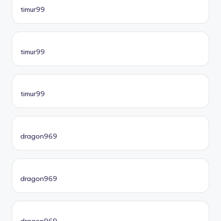
timur99
timur99
timur99
dragon969
dragon969
dragon969