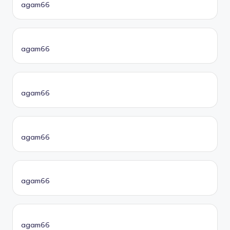
agam66
agam66
agam66
agam66
agam66
agam66