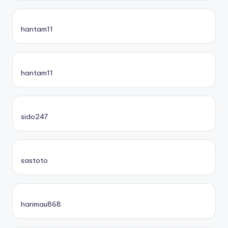
hantam11
hantam11
sido247
sastoto
harimau868