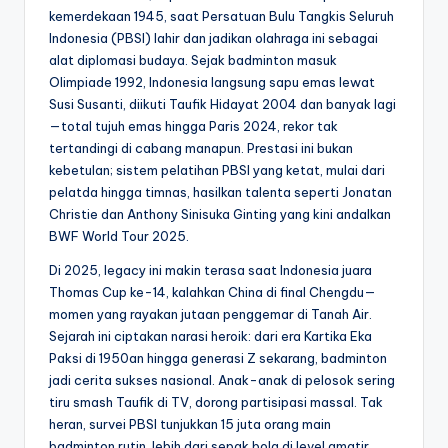
kemerdekaan 1945, saat Persatuan Bulu Tangkis Seluruh
Indonesia (PBSI) lahir dan jadikan olahraga ini sebagai
alat diplomasi budaya. Sejak badminton masuk
Olimpiade 1992, Indonesia langsung sapu emas lewat
Susi Susanti, diikuti Taufik Hidayat 2004 dan banyak lagi
—total tujuh emas hingga Paris 2024, rekor tak
tertandingi di cabang manapun. Prestasi ini bukan
kebetulan; sistem pelatihan PBSI yang ketat, mulai dari
pelatda hingga timnas, hasilkan talenta seperti Jonatan
Christie dan Anthony Sinisuka Ginting yang kini andalkan
BWF World Tour 2025.
Di 2025, legacy ini makin terasa saat Indonesia juara
Thomas Cup ke-14, kalahkan China di final Chengdu—
momen yang rayakan jutaan penggemar di Tanah Air.
Sejarah ini ciptakan narasi heroik: dari era Kartika Eka
Paksi di 1950an hingga generasi Z sekarang, badminton
jadi cerita sukses nasional. Anak-anak di pelosok sering
tiru smash Taufik di TV, dorong partisipasi massal. Tak
heran, survei PBSI tunjukkan 15 juta orang main
badminton rutin, lebih dari sepak bola di level amatir.