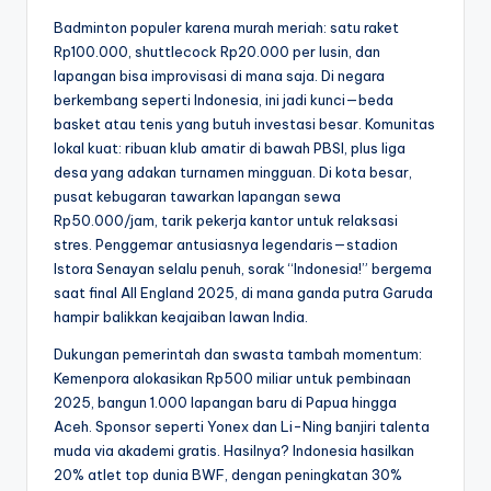
Badminton populer karena murah meriah: satu raket
Rp100.000, shuttlecock Rp20.000 per lusin, dan
lapangan bisa improvisasi di mana saja. Di negara
berkembang seperti Indonesia, ini jadi kunci—beda
basket atau tenis yang butuh investasi besar. Komunitas
lokal kuat: ribuan klub amatir di bawah PBSI, plus liga
desa yang adakan turnamen mingguan. Di kota besar,
pusat kebugaran tawarkan lapangan sewa
Rp50.000/jam, tarik pekerja kantor untuk relaksasi
stres. Penggemar antusiasnya legendaris—stadion
Istora Senayan selalu penuh, sorak “Indonesia!” bergema
saat final All England 2025, di mana ganda putra Garuda
hampir balikkan keajaiban lawan India.
Dukungan pemerintah dan swasta tambah momentum:
Kemenpora alokasikan Rp500 miliar untuk pembinaan
2025, bangun 1.000 lapangan baru di Papua hingga
Aceh. Sponsor seperti Yonex dan Li-Ning banjiri talenta
muda via akademi gratis. Hasilnya? Indonesia hasilkan
20% atlet top dunia BWF, dengan peningkatan 30%