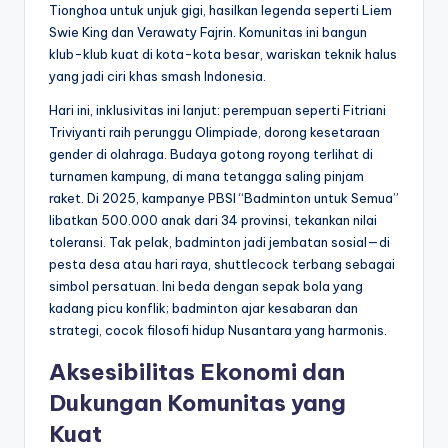
Tionghoa untuk unjuk gigi, hasilkan legenda seperti Liem
Swie King dan Verawaty Fajrin. Komunitas ini bangun
klub-klub kuat di kota-kota besar, wariskan teknik halus
yang jadi ciri khas smash Indonesia.
Hari ini, inklusivitas ini lanjut: perempuan seperti Fitriani
Triviyanti raih perunggu Olimpiade, dorong kesetaraan
gender di olahraga. Budaya gotong royong terlihat di
turnamen kampung, di mana tetangga saling pinjam
raket. Di 2025, kampanye PBSI “Badminton untuk Semua”
libatkan 500.000 anak dari 34 provinsi, tekankan nilai
toleransi. Tak pelak, badminton jadi jembatan sosial—di
pesta desa atau hari raya, shuttlecock terbang sebagai
simbol persatuan. Ini beda dengan sepak bola yang
kadang picu konflik; badminton ajar kesabaran dan
strategi, cocok filosofi hidup Nusantara yang harmonis.
Aksesibilitas Ekonomi dan
Dukungan Komunitas yang
Kuat