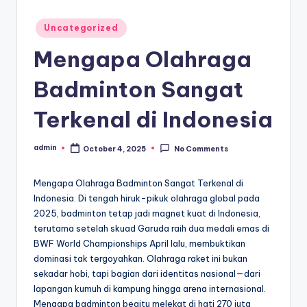
Posted
Uncategorized
in
Mengapa Olahraga
Badminton Sangat
Terkenal di Indonesia
admin
October 4, 2025
No Comments
Posted
by
Mengapa Olahraga Badminton Sangat Terkenal di
Indonesia. Di tengah hiruk-pikuk olahraga global pada
2025, badminton tetap jadi magnet kuat di Indonesia,
terutama setelah skuad Garuda raih dua medali emas di
BWF World Championships April lalu, membuktikan
dominasi tak tergoyahkan. Olahraga raket ini bukan
sekadar hobi, tapi bagian dari identitas nasional—dari
lapangan kumuh di kampung hingga arena internasional.
Mengapa badminton begitu melekat di hati 270 juta